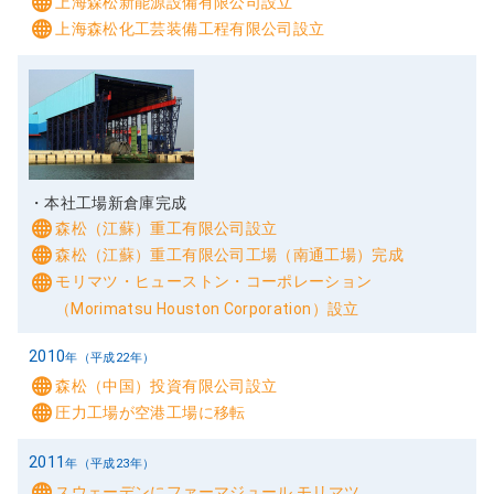
上海森松新能源設備有限公司設立
上海森松化工芸装備工程有限公司設立
2008
年（平成20年）
本社工場新倉庫完成
森松（江蘇）重工有限公司設立
森松（江蘇）重工有限公司工場（南通工場）完成
モリマツ・ヒューストン・コーポレーション
（Morimatsu Houston Corporation）設立
2010
年（平成22年）
森松（中国）投資有限公司設立
圧力工場が空港工場に移転
2011
年（平成23年）
スウェーデンにファーマジュール モリマツ