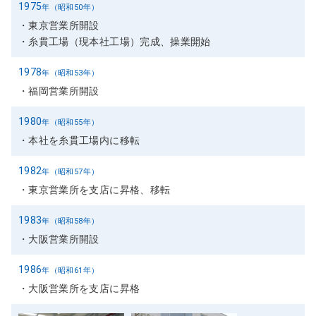
フ
1975
年（昭和50年）
ッ
東京営業所開設
タ
糸貫工場（現本社工場）完成、操業開始
ー
に
1978
年（昭和53年）
移
福岡営業所開設
動
1980
年（昭和55年）
本社を糸貫工場内に移転
1982
年（昭和57年）
東京営業所を支店に昇格、移転
1983
年（昭和58年）
大阪営業所開設
1986
年（昭和61年）
大阪営業所を支店に昇格