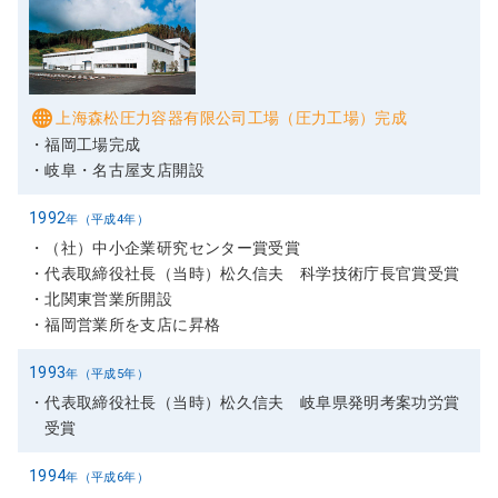
上海森松圧力容器有限公司工場（圧力工場）完成
福岡工場完成
岐阜・名古屋支店開設
1992
年（平成4年）
（社）中小企業研究センター賞受賞
代表取締役社長（当時）松久信夫 科学技術庁長官賞受賞
北関東営業所開設
福岡営業所を支店に昇格
1993
年（平成5年）
代表取締役社長（当時）松久信夫 岐阜県発明考案功労賞
受賞
1994
年（平成6年）