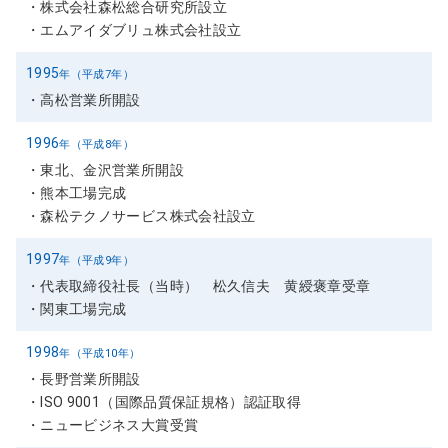
株式会社森松総合研究所設立
エムアイダブリュ株式会社設立
1995
年（平成7年）
高松営業所開設
1996
年（平成8年）
東北、金沢営業所開設
熊本工場完成
森松テクノサービス株式会社設立
1997
年（平成9年）
代表取締役社長（当時） 松久信夫 黄綬褒章受章
関東工場完成
1998
年（平成10年）
長野営業所開設
ISO 9001（国際品質保証規格）認証取得
ニュービジネス大賞受賞