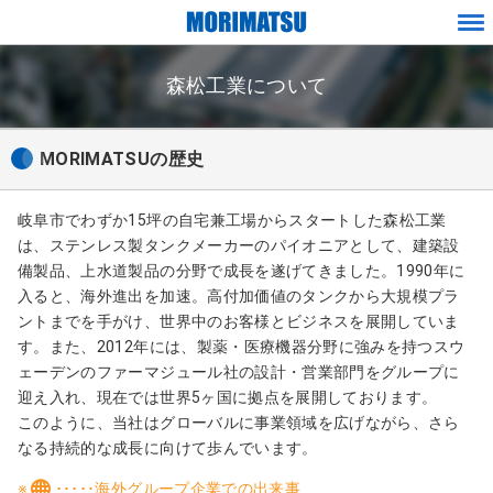
ペ
メ
ー
ニ
ジ
森松工業について
ュ
内
ー
を
移
MORIMATSUの歴史
動
す
る
岐阜市でわずか15坪の自宅兼工場からスタートした森松工業
た
は、ステンレス製タンクメーカーのパイオニアとして、建築設
め
備製品、上水道製品の分野で成長を遂げてきました。1990年に
の
入ると、海外進出を加速。高付加価値のタンクから大規模プラ
リ
ントまでを手がけ、世界中のお客様とビジネスを展開していま
ン
す。また、2012年には、製薬・医療機器分野に強みを持つスウ
ク
ェーデンのファーマジュール社の設計・営業部門をグループに
で
迎え入れ、現在では世界5ヶ国に拠点を展開しております。
す
このように、当社はグローバルに事業領域を広げながら、さら
なる持続的な成長に向けて歩んでいます。
サ
イ
※
･････海外グループ企業での出来事