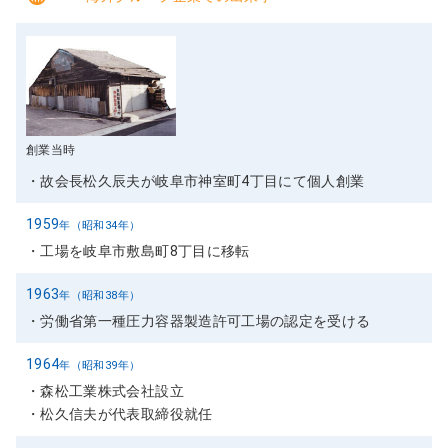
ト
内
1947
年（昭和22年）
共
通
メ
ニ
創業当時
ュ
ー
故会長松久辰夫が岐阜市神室町4丁目にて個人創業
に
移
1959
年（昭和34年）
動
工場を岐阜市敷島町8丁目に移転
ペ
ー
1963
年（昭和38年）
ジ
労働省第一種圧力容器製造許可工場の認定を受ける
本
文
1964
年（昭和39年）
に
森松工業株式会社設立
移
松久信夫が代表取締役就任
動