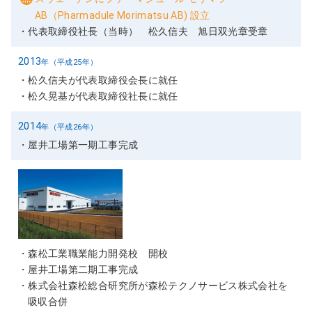
AB（Pharmadule Morimatsu AB) 設立
代表取締役社長（当時） 松久信夫 旭日双光章受章
2013
年（平成25年）
松久信夫が代表取締役会長に就任
松久晃基が代表取締役社長に就任
2014
年（平成26年）
屋井工場第一期工事完成
2015
年（平成27年）
森松工業職業能力開発校 開校
屋井工場第二期工事完成
株式会社森松総合研究所が森松テクノサービス株式会社を
吸収合併