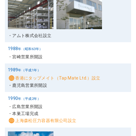
1987
年（昭和62年）
アムト株式会社設立
1988
年（昭和63年）
宮崎営業所開設
1989
年（平成1年）
香港にタップメイト（Tap Mate Ltd.）設立
鹿児島営業所開設
1990
年（平成2年）
広島営業所開設
本巣工場完成
上海森松圧力容器有限公司設立
1991
年（平成3年）